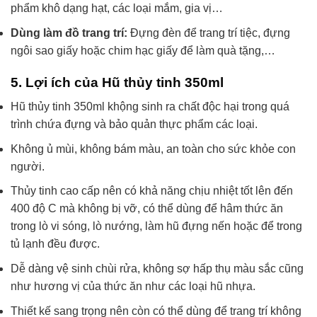
phẩm khô dạng hạt, các loại mắm, gia vị…
Dùng làm đồ trang trí:
Đựng đèn để trang trí tiệc, đựng
ngôi sao giấy hoặc chim hạc giấy để làm quà tặng,…
5. Lợi ích của Hũ thủy tinh 350ml
Hũ thủy tinh 350ml khộng sinh ra chất độc hại trong quá
trình chứa đựng và bảo quản thực phẩm các loại.
Không ủ mùi, không bám màu, an toàn cho sức khỏe con
người.
Thủy tinh cao cấp nên có khả năng chịu nhiệt tốt lên đến
400 độ C mà không bị vỡ, có thể dùng để hâm thức ăn
trong lò vi sóng, lò nướng, làm hũ đựng nến hoặc để trong
tủ lạnh đều được.
Dễ dàng vệ sinh chùi rửa, không sợ hấp thụ màu sắc cũng
như hương vị của thức ăn như các loại hũ nhựa.
Thiết kế sang trọng nên còn có thể dùng để trang trí không