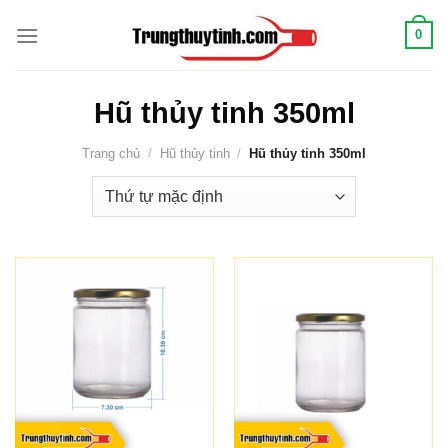
Chuyển
0
đến
nội
dung
Hũ thủy tinh 350ml
Trang chủ
/
Hũ thủy tinh
/
Hũ thủy tinh 350ml