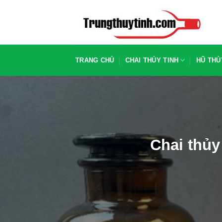
Chuyển
đến
nội
dung
TRANG CHỦ
CHAI THỦY TINH
HŨ THỦ
Chai thủy