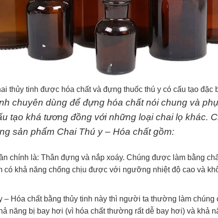
ai thủy tinh được hóa chất và đựng thuốc thú y có cấu tạo đặc b
 tinh chuyên dùng để đựng hóa chất nói chung và ph
ấu tạo khá tương đồng với những loại chai lọ khác. C
dòng sản phẩm Chai Thú y – Hóa chất gồm:
ần chính là: Thân đựng và nắp xoáy. Chúng được làm bằng chất l
m có khả năng chống chịu được với ngưỡng nhiệt độ cao và khô
 y – Hóa chất bằng thủy tinh này thì người ta thường làm chúng 
ả năng bị bay hơi (vì hóa chất thường rất dễ bay hơi) và khả n