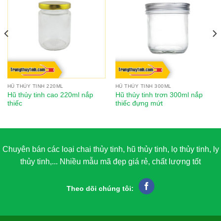
HŨ THỦY TINH 220ML
HŨ THỦY TINH 300ML
Hũ thủy tinh cao 220ml nắp
Hũ thủy tinh trơn 300ml nắp
thiếc
thiếc đựng mứt
Chuyên bán các loại chai thủy tinh, hũ thủy tinh, lọ thủy tinh, ly
thủy tinh,... Nhiều mẫu mã đẹp giá rẻ, chất lượng tốt
Theo dõi chúng tôi: