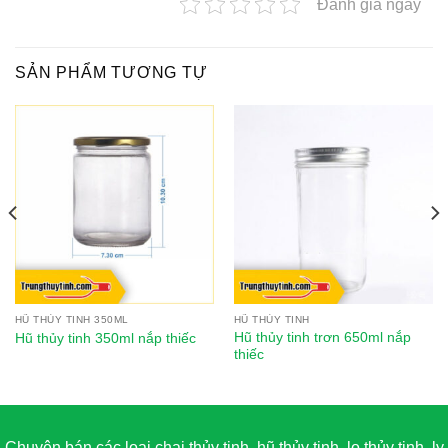
Đánh giá ngay
SẢN PHẨM TƯƠNG TỰ
HŨ THỦY TINH 350ML
HŨ THỦY TINH
Hũ thủy tinh trơn 650ml nắp
Hũ thủy tinh 350ml nắp thiếc
thiếc
Chuyên bán các loại chai thủy tinh, hũ thủy tinh, lọ thủy tinh, ly