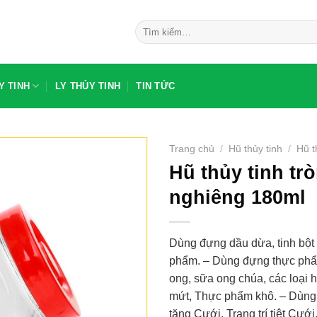
Tìm
kiếm:
Y TINH
LY THỦY TINH
TIN TỨC
Trang chủ
/
Hũ thủy tinh
/
Hũ t
Hũ thủy tinh tr
nghiêng 180ml
Dùng đựng dầu dừa, tinh bột
phẩm. – Dùng đựng thực phẩ
ong, sữa ong chúa, các loại h
mứt, Thực phẩm khô. – Dùng t
tặng Cưới, Trang trí tiệt Cưới,