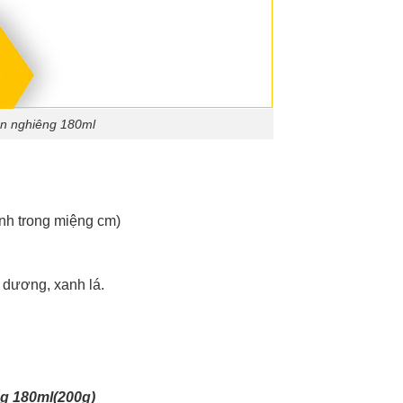
ròn nghiêng 180ml
ính trong miệng cm)
 dương, xanh lá.
g 180ml(200g)