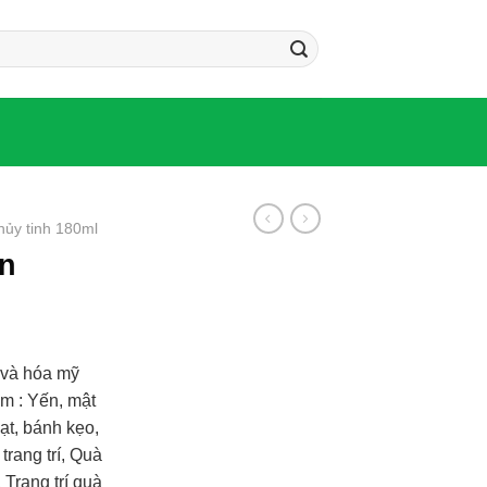
hủy tinh 180ml
òn
 và hóa mỹ
m : Yến, mật
ạt, bánh kẹo,
rang trí, Quà
 Trang trí quà