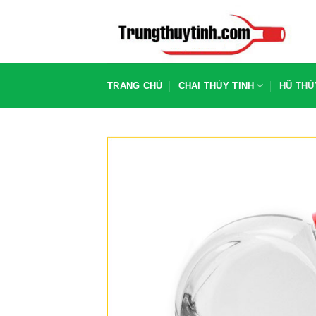
Chuyển
đến
nội
dung
TRANG CHỦ
CHAI THỦY TINH
HŨ THỦ